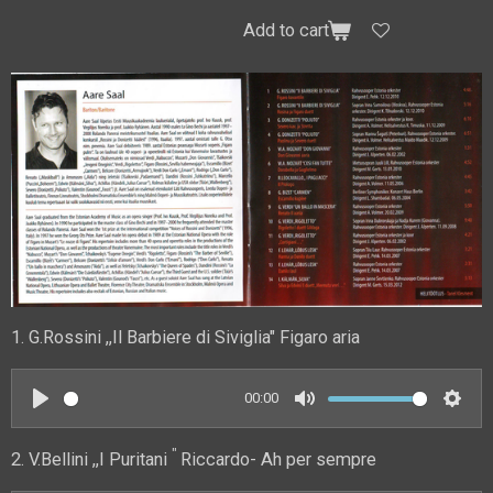
Add to cart
1. G.Rossini ,,Il Barbiere di Siviglia" Figaro aria
00:00
P
M
S
l
u
e
"
2. V.Bellini ,,I Puritani
Riccardo- Ah per sempre
a
t
t