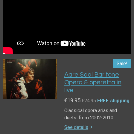
Sale!
Aare Saal Baritone
Opera & operetta in
live
€19.95
€24.95
FREE shipping
Classical opera arias and
duets from 2002-2010
See details