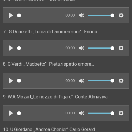
g
a
t
t
s
y
e
t
00:00
i
P
M
S
n
l
u
e
7. G.Donizetti ,,Lucia di Lammermoor" Enrico
g
a
t
t
s
y
e
t
00:00
i
P
M
S
n
l
u
e
8. G.Verdi ,,Macbetto" Pieta,rispetto amore...
g
a
t
t
s
y
e
t
00:00
i
P
M
S
n
l
u
e
9. W.A.Mozart,,Le nozze di Figaro" Conte Almaviva
g
a
t
t
s
y
e
t
00:00
i
P
M
S
n
l
u
e
10. U.Giordano ,,Andrea Chenier" Carlo Gerard